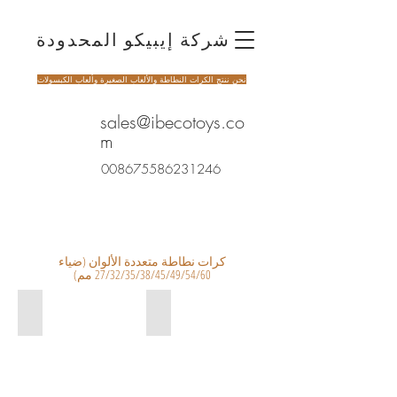
شركة إيبيكو المحدودة
نحن ننتج الكرات النطاطة والألعاب الصغيرة وألعاب الكبسولات
sales@ibecotoys.co
m
008675586231246
كرات نطاطة متعددة الألوان
(ضياء
27/32/35/38/45/49/54/60 مم)
heart glitter ball
MA11