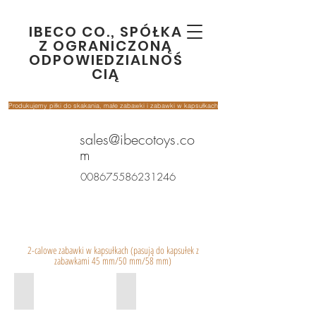
IBECO CO., SPÓŁKA
Z OGRANICZONĄ
ODPOWIEDZIALNOŚ
CIĄ
Produkujemy piłki do skakania, małe zabawki i zabawki w kapsułkach
sales@ibecotoys.co
m
008675586231246
2-calowe zabawki w kapsułkach (pasują do kapsułek z
zabawkami 45 mm/50 mm/58 mm)
Squeeze cute animals
squeeze heart with Glitter