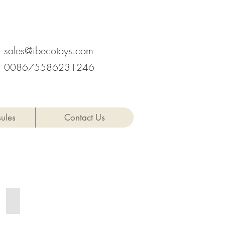
hen, Provinz Guangdong, China
sales@ibecotoys.com
008675586231246
ules
Contact Us
snake balls