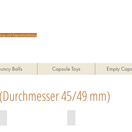
Shenz
lzeug und Kapselspielzeug
uncy Balls
Capsule Toys
Empty Caps
(Durchmesser 45/49 mm)
monkey balls
butterfly balls